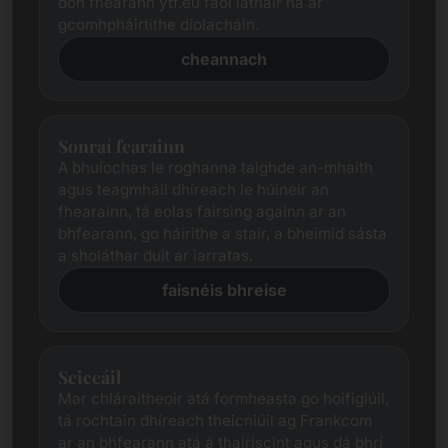
don fhearann ​​ytf.eu faoi láthair ná ár
gcomhpháirtithe díolacháin.
cheannach
Sonraí fearainn
A bhuíochas le roghanna taighde an-mhaith
agus teagmháil dhíreach le húinéir an
fhearainn, tá eolas fairsing againn ar an
bhfearann, go háirithe a stair, a bheimid sásta
a sholáthar duit ar iarratas.
faisnéis bhreise
Seiceáil
Mar chláraitheoir atá formheasta go hoifigiúil,
tá rochtain dhíreach theicniúil ag Frankcom
ar an bhfearann ​​atá á thairiscint agus dá bhrí