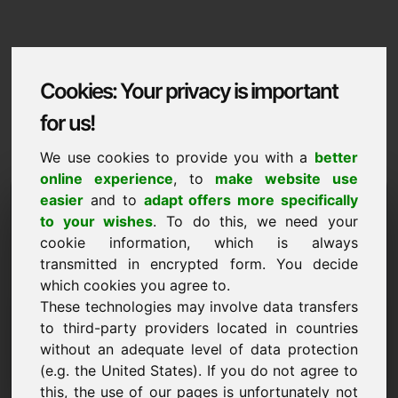
Cookies: Your privacy is important
for us!
We use cookies to provide you with a
better
online experience
, to
make website use
Domaininformation
easier
and to
adapt offers more specifically
to your wishes
. To do this, we need your
Domaininformation | Gaeilge
cookie information, which is always
transmitted in encrypted form. You decide
Praghas speisialta: 2.000,00 Euro (gan CBL)
which cookies you agree to.
NUA
These technologies may involve data transfers
Roghanna fearainn tarraingteacha go díreach ar Find-
to third-party providers located in countries
Your-Domain.eu
without an adequate level of data protection
faigh amach ->
(e.g. the United States). If you do not agree to
this, the use of our pages is unfortunately not