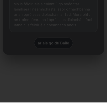
sin is féidir leis a chinntiú go ndéantar
láimhseáil neamhchasta, saor ó fhadhbanna
ar an bpróiseas díolacháin ar fad. Mura bhfuil
an t-ainm fearainn i bpróiseas díolacháin faoi
láthair, is féidir é a cheannach anois.
ar ais go dtí Baile