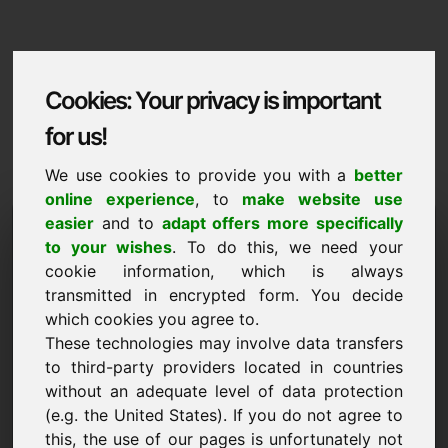
Cookies: Your privacy is important
for us!
We use cookies to provide you with a
better
online experience
, to
make website use
Domaininformation
easier
and to
adapt offers more specifically
to your wishes
. To do this, we need your
Domaininformation | Cestina
cookie information, which is always
transmitted in encrypted form. You decide
Zvyhodnena cena: 2.000,00 Euro (bez DPH)
which cookies you agree to.
These technologies may involve data transfers
Výběr dalších domén na Find-Your-Domain.eu
NOVÉ
objevit nyní ->
to third-party providers located in countries
without an adequate level of data protection
(e.g. the United States). If you do not agree to
Návrh ceny
this, the use of our pages is unfortunately not